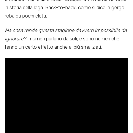
la storia della lega. Back-to-back, come si dice in gergo:
roba da pochi eletti.
Ma cosa rende questa stagione davvero impossibile da
ignorare?
I numeri parlano da soli, e sono numeri che
fanno un certo effetto anche ai più smaliziati.