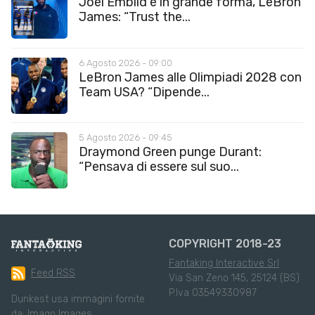
Joel Embiid è in grande forma, LeBron
James: “Trust the...
6 Agosto 2026 - 09:00
LeBron James alle Olimpiadi 2028 con
Team USA? “Dipende...
5 Agosto 2026 - 09:45
Draymond Green punge Durant:
“Pensava di essere sul suo...
COPYRIGHT 2018-23
Fantaking Interactive Srl
Feed RSS
Via San Zeno 145, 25124 (BS)
P.Iva 03549330987
Dunkest usa immagini fornite
da:
Imago Images