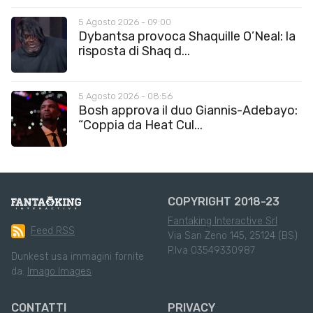
5 Agosto 2026 - 09:00
Dybantsa provoca Shaquille O’Neal: la
risposta di Shaq d...
5 Agosto 2026 - 08:56
Bosh approva il duo Giannis-Adebayo:
“Coppia da Heat Cul...
COPYRIGHT 2018-23
Fantaking Interactive Srl
Feed RSS
Via San Zeno 145, 25124 (BS)
P.Iva 03549330987
Dunkest usa immagini fornite
da:
Imago Images
CONTATTI
PRIVACY