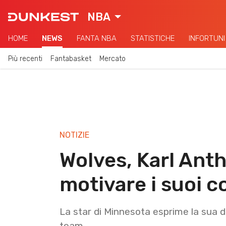
NBA
HOME
NEWS
FANTA NBA
STATISTICHE
INFORTUNI
Più recenti
Fantabasket
Mercato
NOTIZIE
Wolves, Karl Ant
motivare i suoi 
La star di Minnesota esprime la sua delu
team