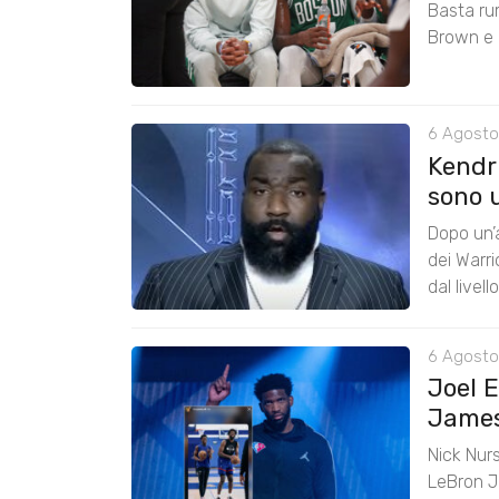
Basta ru
Brown e r
6 Agosto
Kendri
sono u
Dopo un’a
dei Warr
dal livel
6 Agosto
Joel 
James:
Nick Nurs
LeBron J