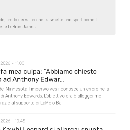
de, credo nei valori che trasmette uno sport come il
ams e LeBron James
2026 - 11:00
 fa mea culpa: “Abbiamo chiesto
o ad Anthony Edwar...
 dei Minnesota Timberwolves riconosce un errore nella
di Anthony Edwards. L’obiettivo ora è alleggerirne i
razie al supporto di LaMelo Ball
 2026 - 10:45
o Kawhi Leonard si allarga: spunta