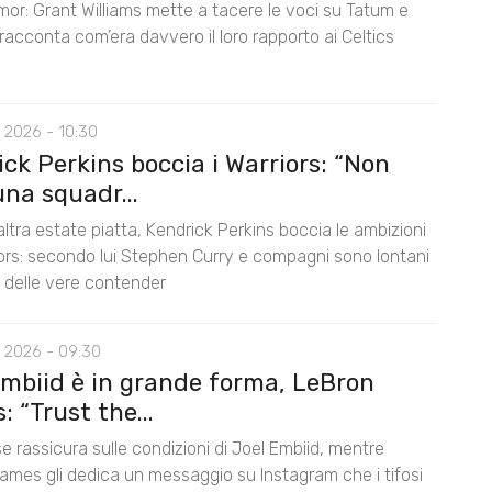
mor: Grant Williams mette a tacere le voci su Tatum e
acconta com’era davvero il loro rapporto ai Celtics
 2026 - 10:30
ck Perkins boccia i Warriors: “Non
na squadr...
ltra estate piatta, Kendrick Perkins boccia le ambizioni
iors: secondo lui Stephen Curry e compagni sono lontani
lo delle vere contender
 2026 - 09:30
Embiid è in grande forma, LeBron
 “Trust the...
e rassicura sulle condizioni di Joel Embiid, mentre
ames gli dedica un messaggio su Instagram che i tifosi