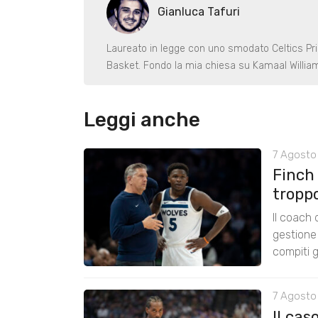
Gianluca Tafuri
Laureato in legge con uno smodato Celtics Pri
Basket. Fondo la mia chiesa su Kamaal Willi
Leggi anche
7 Agosto 
Finch
tropp
Il coach
gestione 
compiti g
7 Agosto
Il cas