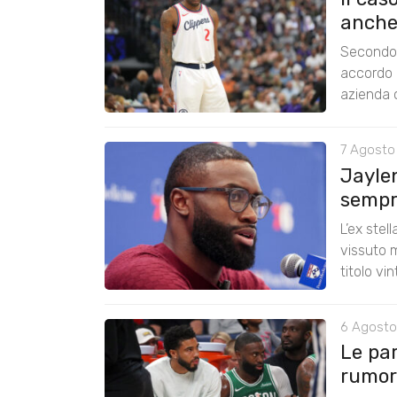
anche
Secondo 
accordo 
azienda c
7 Agosto
Jayle
sempre
L’ex stel
vissuto m
titolo vi
6 Agosto
Le pa
rumors