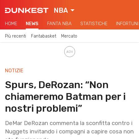
NBA
HOME
NEWS
FANTA NBA
STATISTICHE
INFORTUNI
Più recenti
Fantabasket
Mercato
NOTIZIE
Spurs, DeRozan: “Non
chiameremo Batman per i
nostri problemi”
DeMar DeRozan commenta la sconfitta contro i
Nuggets invitando i compagni a capire cosa non