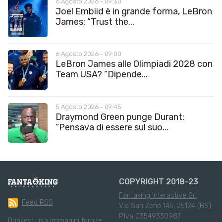
6 Agosto 2026 - 09:30
Joel Embiid è in grande forma, LeBron
James: “Trust the...
6 Agosto 2026 - 09:00
LeBron James alle Olimpiadi 2028 con
Team USA? “Dipende...
5 Agosto 2026 - 09:45
Draymond Green punge Durant:
“Pensava di essere sul suo...
COPYRIGHT 2018-23
Fantaking Interactive Srl
Feed RSS
Via San Zeno 145, 25124 (BS)
P.Iva 03549330987
Dunkest usa immagini fornite