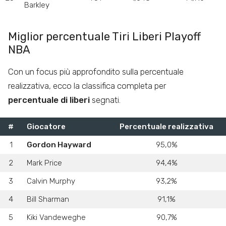
Barkley
Miglior percentuale Tiri Liberi Playoff
NBA
Con un focus più approfondito sulla percentuale
realizzativa, ecco la classifica completa per
percentuale di liberi
segnati.
#
Giocatore
Percentuale realizzativa
1
Gordon Hayward
95,0%
2
Mark Price
94,4%
3
Calvin Murphy
93,2%
4
Bill Sharman
91,1%
5
Kiki Vandeweghe
90,7%