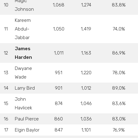
Magic
10
1,068
1,274
83,8%
Johnson
Kareem
11
Abdul-
1,050
1,419
74,0%
Jabbar
James
12
1,011
1,163
86,9%
Harden
Dwyane
13
951
1,220
78,0%
Wade
14
Larry Bird
901
1,012
89,0%
John
15
874
1,046
83,6%
Havlicek
16
Paul Pierce
860
1,036
83,0%
17
Elgin Baylor
847
1,101
76,9%