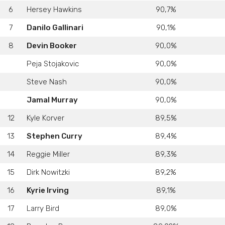
6
Hersey Hawkins
90,7%
7
Danilo Gallinari
90,1%
8
Devin Booker
90,0%
Peja Stojakovic
90,0%
Steve Nash
90,0%
Jamal Murray
90,0%
12
Kyle Korver
89,5%
13
Stephen Curry
89,4%
14
Reggie Miller
89,3%
15
Dirk Nowitzki
89,2%
16
Kyrie Irving
89,1%
17
Larry Bird
89,0%