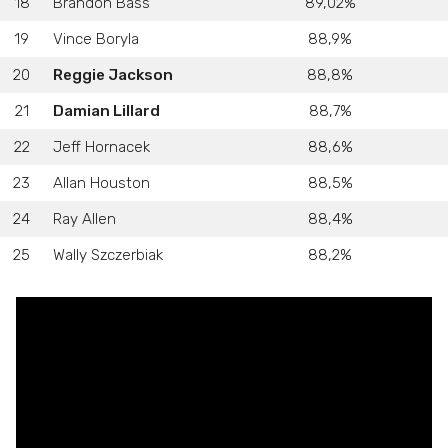
18
Brandon Bass
89,02%
19
Vince Boryla
88,9%
20
Reggie Jackson
88,8%
21
Damian Lillard
88,7%
22
Jeff Hornacek
88,6%
23
Allan Houston
88,5%
24
Ray Allen
88,4%
25
Wally Szczerbiak
88,2%