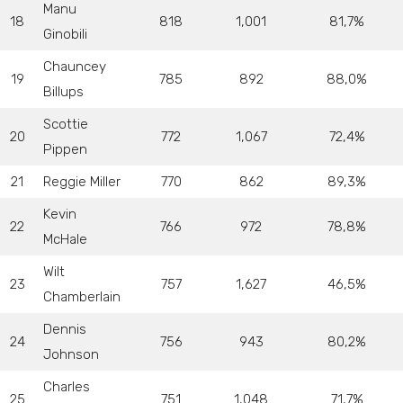
Manu
18
818
1,001
81,7%
Ginobili
Chauncey
19
785
892
88,0%
Billups
Scottie
20
772
1,067
72,4%
Pippen
21
Reggie Miller
770
862
89,3%
Kevin
22
766
972
78,8%
McHale
Wilt
23
757
1,627
46,5%
Chamberlain
Dennis
24
756
943
80,2%
Johnson
Charles
25
751
1,048
71,7%