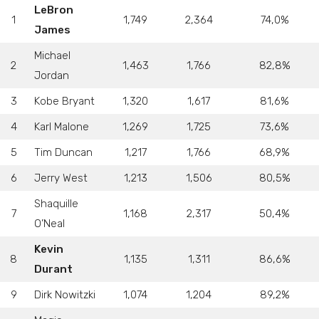
LeBron
1
1,749
2,364
74,0%
James
Michael
2
1,463
1,766
82,8%
Jordan
3
Kobe Bryant
1,320
1,617
81,6%
4
Karl Malone
1,269
1,725
73,6%
5
Tim Duncan
1,217
1,766
68,9%
6
Jerry West
1,213
1,506
80,5%
Shaquille
7
1,168
2,317
50,4%
O’Neal
Kevin
8
1,135
1,311
86,6%
Durant
9
Dirk Nowitzki
1,074
1,204
89,2%