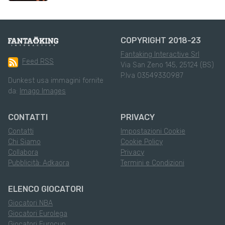
COPYRIGHT 2018-23
Fantaking Interactive Srl
Feed RSS
Via San Zeno 145, 25124 (BS)
P.Iva 03549330987
Dunkest usa immagini fornite
da:
Imago Images
CONTATTI
PRIVACY
Contatti
Impostazioni Cookie
Chi Siamo
Cookie Policy
Collabora
Privacy
Pubblicità: Adkaora
Termini e Condizioni
ELENCO GIOCATORI
Giocatori NBA
Giocatori Eurolega
Giocatori Eurocup