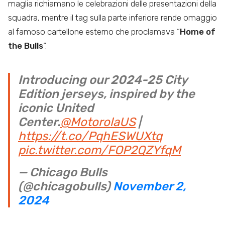
maglia richiamano le celebrazioni delle presentazioni della
squadra, mentre il tag sulla parte inferiore rende omaggio
al famoso cartellone esterno che proclamava “
Home of
the Bulls
“.
Introducing our 2024-25 City
Edition jerseys, inspired by the
iconic United
Center.
@MotorolaUS
|
https://t.co/PqhESWUXtq
pic.twitter.com/FOP2QZYfqM
— Chicago Bulls
(@chicagobulls)
November 2,
2024