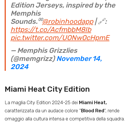
Edition Jerseys, inspired by the
Memphis
Sounds.⁰⁰
@robinhoodapp
| 🔗:
https://t.co/AcfmbbM8Ib
pic.twitter.com/UONw0cHpmE
— Memphis Grizzlies
(@memgrizz)
November 14,
2024
Miami Heat City Edition
La maglia City Edition 2024-25 dei
Miami Heat,
caratterizzata da un audace colore “
Blood Red
“, rende
omaggio alla cultura intensa e competitiva della squadra.