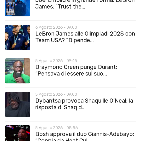
Joel Embiid è in grande forma, LeBron
James: “Trust the...
6 Agosto 2026 - 09:00
LeBron James alle Olimpiadi 2028 con
Team USA? “Dipende...
5 Agosto 2026 - 09:45
Draymond Green punge Durant:
“Pensava di essere sul suo...
5 Agosto 2026 - 09:00
Dybantsa provoca Shaquille O’Neal: la
risposta di Shaq d...
5 Agosto 2026 - 08:56
Bosh approva il duo Giannis-Adebayo:
“Coppia da Heat Cul...