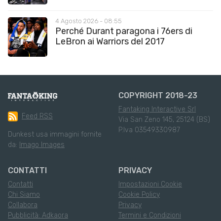
4 Agosto 2026 - 08:55
Perché Durant paragona i 76ers di
LeBron ai Warriors del 2017
COPYRIGHT 2018-23
Fantaking Interactive Srl
Feed RSS
Via San Zeno 145, 25124 (BS)
P.Iva 03549330987
Dunkest usa immagini fornite
da:
Imago Images
CONTATTI
PRIVACY
Contatti
Impostazioni Cookie
Chi Siamo
Cookie Policy
Collabora
Privacy
Pubblicità: Adkaora
Termini e Condizioni