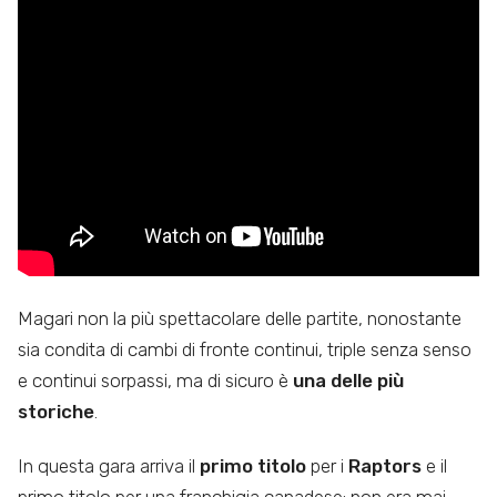
Magari non la più spettacolare delle partite, nonostante
sia condita di cambi di fronte continui, triple senza senso
e continui sorpassi, ma di sicuro è
una delle più
storiche
.
In questa gara arriva il
primo titolo
per i
Raptors
e il
primo titolo per una franchigia canadese: non era mai