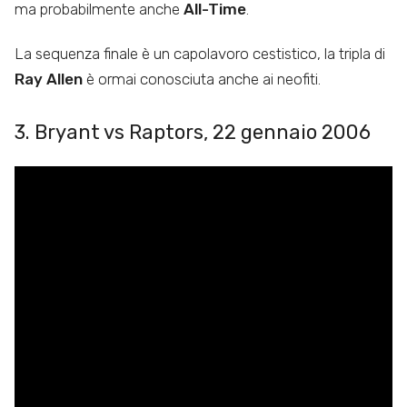
ma probabilmente anche
All-Time
.
La sequenza finale è un capolavoro cestistico, la tripla di
Ray Allen
è ormai conosciuta anche ai neofiti.
3. Bryant vs Raptors, 22 gennaio 2006