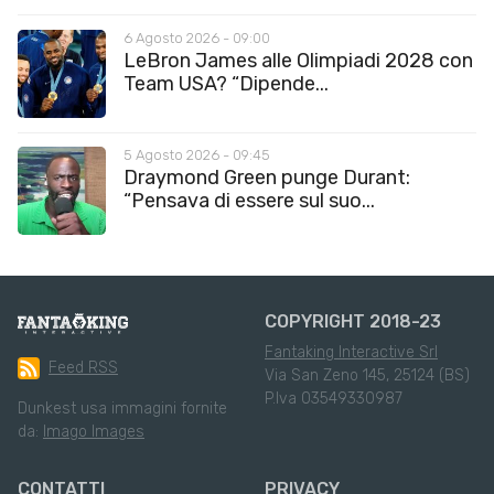
6 Agosto 2026 - 09:00
LeBron James alle Olimpiadi 2028 con
Team USA? “Dipende...
5 Agosto 2026 - 09:45
Draymond Green punge Durant:
“Pensava di essere sul suo...
COPYRIGHT 2018-23
Fantaking Interactive Srl
Feed RSS
Via San Zeno 145, 25124 (BS)
P.Iva 03549330987
Dunkest usa immagini fornite
da:
Imago Images
CONTATTI
PRIVACY