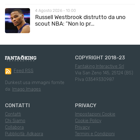
4 Agosto 2026 - 10:00
Russell Westbrook distrutto da uno
scout NBA: “Non lo pr...
COPYRIGHT 2018-23
Fantaking Interactive Srl
Feed RSS
Via San Zeno 145, 25124 (BS)
P.Iva 03549330987
Dunkest usa immagini fornite
da:
Imago Images
CONTATTI
PRIVACY
Contatti
Impostazioni Cookie
Chi Siamo
Cookie Policy
Collabora
Privacy
Pubblicità: Adkaora
Termini e Condizioni