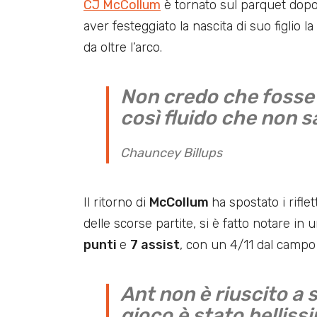
CJ McCollum
è tornato sul parquet dopo
aver festeggiato la nascita di suo figlio 
da oltre l’arco.
Non credo che fosse 
così fluido che non 
Chauncey Billups
Il ritorno di
McCollum
ha spostato i rifle
delle scorse partite, si è fatto notare in 
punti
e
7 assist
, con un 4/11 dal campo 
Ant non è riuscito a 
gioco è stato belliss