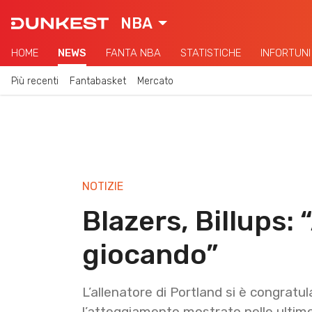
NBA
HOME
NEWS
FANTA NBA
STATISTICHE
INFORTUNI
Più recenti
Fantabasket
Mercato
NOTIZIE
Blazers, Billups
giocando”
L’allenatore di Portland si è congratul
l’atteggiamento mostrato nelle ultime