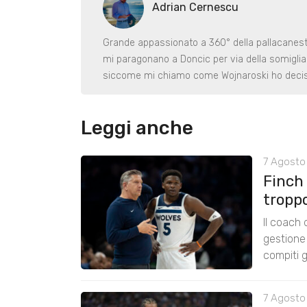
Adrian Cernescu
Grande appassionato a 360° della pallacanestr
mi paragonano a Doncic per via della somiglian
siccome mi chiamo come Wojnaroski ho deciso
Leggi anche
7 Agosto 
Finch
tropp
Il coach
gestione 
compiti g
7 Agosto