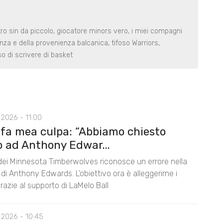
o sin da piccolo, giocatore minors vero, i miei compagni
za e della provenienza balcanica, tifoso Warriors,
 di scrivere di basket
2026 - 11:00
 fa mea culpa: “Abbiamo chiesto
o ad Anthony Edwar...
 dei Minnesota Timberwolves riconosce un errore nella
di Anthony Edwards. L’obiettivo ora è alleggerirne i
razie al supporto di LaMelo Ball
 2026 - 10:45