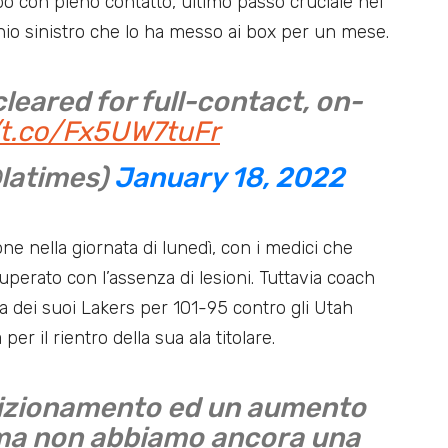
po con pieno contatto, ultimo passo cruciale nel
chio sinistro che lo ha messo ai box per un mese.
leared for full-contact, on-
/t.co/Fx5UW7tuFr
@latimes)
January 18, 2022
ne nella giornata di lunedì, con i medici che
uperato con l’assenza di lesioni. Tuttavia coach
a dei suoi Lakers per 101-95 contro gli Utah
r il rientro della sua ala titolare.
dizionamento ed un aumento
, ma non abbiamo ancora una