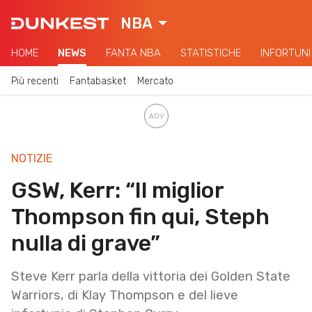
NBA
HOME
NEWS
FANTA NBA
STATISTICHE
INFORTUNI
Più recenti
Fantabasket
Mercato
NOTIZIE
GSW, Kerr: “Il miglior
Thompson fin qui, Steph
nulla di grave”
Steve Kerr parla della vittoria dei Golden State
Warriors, di Klay Thompson e del lieve