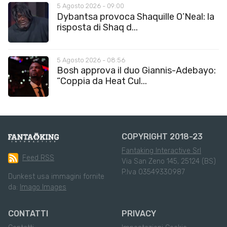
5 Agosto 2026 - 09:00
Dybantsa provoca Shaquille O’Neal: la
risposta di Shaq d...
5 Agosto 2026 - 08:56
Bosh approva il duo Giannis-Adebayo:
“Coppia da Heat Cul...
COPYRIGHT 2018-23
Fantaking Interactive Srl
Feed RSS
Via San Zeno 145, 25124 (BS)
P.Iva 03549330987
Dunkest usa immagini fornite
da:
Imago Images
CONTATTI
PRIVACY