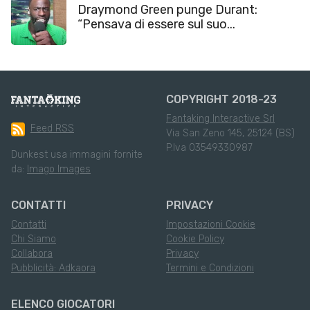
Draymond Green punge Durant:
“Pensava di essere sul suo...
COPYRIGHT 2018-23
Fantaking Interactive Srl
Feed RSS
Via San Zeno 145, 25124 (BS)
P.Iva 03549330987
Dunkest usa immagini fornite
da:
Imago Images
CONTATTI
PRIVACY
Contatti
Impostazioni Cookie
Chi Siamo
Cookie Policy
Collabora
Privacy
Pubblicità: Adkaora
Termini e Condizioni
ELENCO GIOCATORI