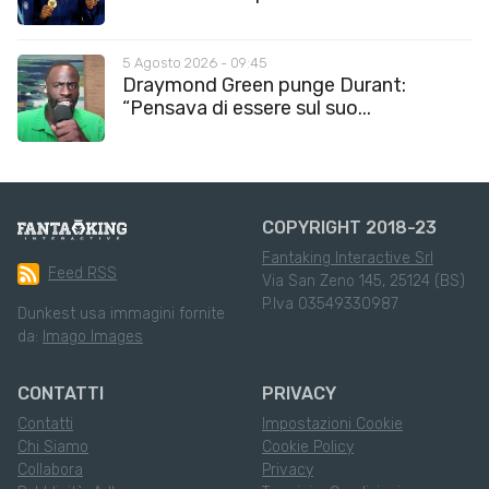
5 Agosto 2026 - 09:45
Draymond Green punge Durant:
“Pensava di essere sul suo...
COPYRIGHT 2018-23
Fantaking Interactive Srl
Feed RSS
Via San Zeno 145, 25124 (BS)
P.Iva 03549330987
Dunkest usa immagini fornite
da:
Imago Images
CONTATTI
PRIVACY
Contatti
Impostazioni Cookie
Chi Siamo
Cookie Policy
Collabora
Privacy