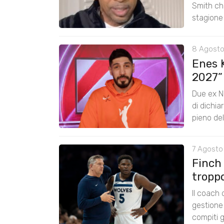
Smith chi
stagione
8 Agosto
Enes K
2027”
Due ex N
di dichia
pieno de
7 Agosto 
Finch
tropp
Il coach
gestione 
compiti g