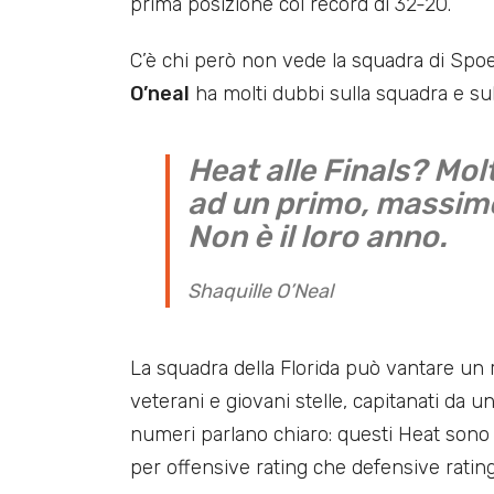
prima posizione col record di 32-20.
C’è chi però non vede la squadra di Spoe
O’neal
ha molti dubbi sulla squadra e sull
Heat alle Finals? Mol
ad un primo, massimo
Non è il loro anno.
Shaquille O’Neal
La squadra della Florida può vantare un ro
veterani e giovani stelle, capitanati da u
numeri parlano chiaro: questi Heat sono
per offensive rating che defensive rating