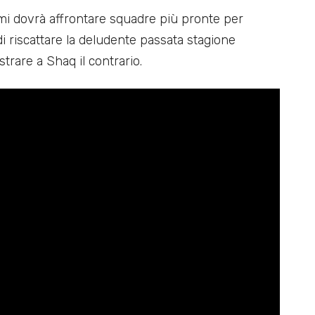
i dovrà affrontare squadre più pronte per
a di riscattare la deludente passata stagione
trare a Shaq il contrario.