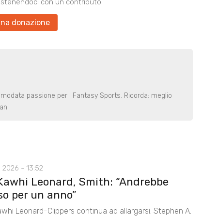
ostenendoci con un contributo.
una donazione
smodata passione per i Fantasy Sports. Ricorda: meglio
ani
 2026 - 13:52
Kawhi Leonard, Smith: “Andrebbe
so per un anno”
awhi Leonard-Clippers continua ad allargarsi. Stephen A.