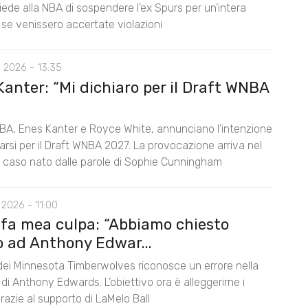
ede alla NBA di sospendere l’ex Spurs per un’intera
 se venissero accertate violazioni
 2026 - 13:35
anter: “Mi dichiaro per il Draft WNBA
BA, Enes Kanter e Royce White, annunciano l’intenzione
rarsi per il Draft WNBA 2027. La provocazione arriva nel
l caso nato dalle parole di Sophie Cunningham
2026 - 11:00
 fa mea culpa: “Abbiamo chiesto
o ad Anthony Edwar...
 dei Minnesota Timberwolves riconosce un errore nella
di Anthony Edwards. L’obiettivo ora è alleggerirne i
razie al supporto di LaMelo Ball