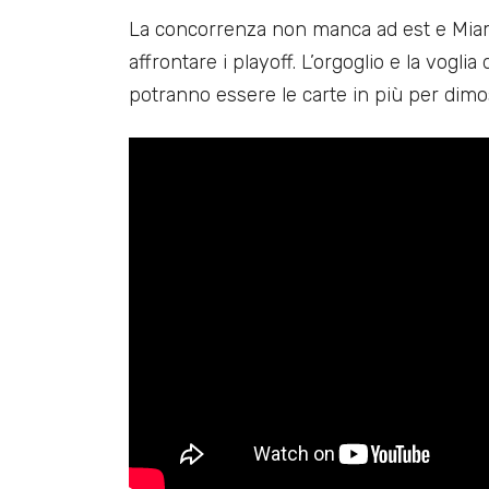
La concorrenza non manca ad est e Miam
affrontare i playoff. L’orgoglio e la vogli
potranno essere le carte in più per dimos