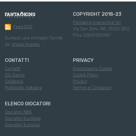
COPYRIGHT 2018-23
Fantaking Interactive Srl
Feed RSS
Via San Zeno 145, 25124 (BS)
P.Iva 03549330987
Dunkest usa immagini fornite
da:
Imago Images
CONTATTI
PRIVACY
Contatti
Impostazioni Cookie
Chi Siamo
Cookie Policy
Collabora
Privacy
Pubblicità: Adkaora
Termini e Condizioni
ELENCO GIOCATORI
Giocatori NBA
Giocatori Eurolega
Giocatori Eurocup