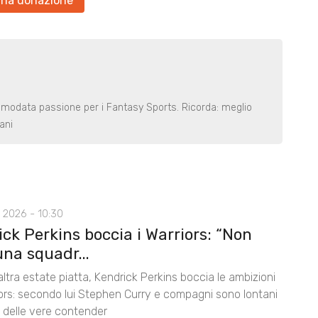
una donazione
smodata passione per i Fantasy Sports. Ricorda: meglio
ani
 2026 - 10:30
ck Perkins boccia i Warriors: “Non
na squadr...
ltra estate piatta, Kendrick Perkins boccia le ambizioni
iors: secondo lui Stephen Curry e compagni sono lontani
lo delle vere contender