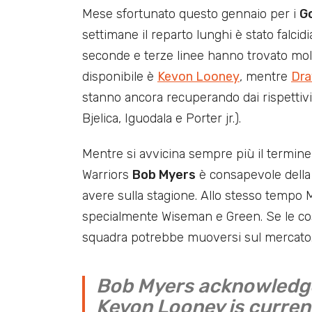
Mese sfortunato questo gennaio per i
G
settimane il reparto lunghi è stato falcidia
seconde e terze linee hanno trovato molt
disponibile è
Kevon Looney
, mentre
Dra
stanno ancora recuperando dai rispettiv
Bjelica, Iguodala e Porter jr.).
Mentre si avvicina sempre più il termine 
Warriors
Bob Myers
è consapevole della 
avere sulla stagione. Allo stesso tempo My
specialmente Wiseman e Green. Se le co
squadra potrebbe muoversi sul mercato
Bob Myers acknowledges
Kevon Looney is current