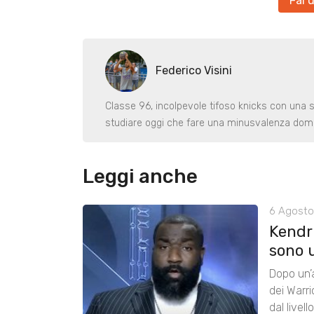
Fai 
Federico Visini
Classe 96, incolpevole tifoso knicks con una 
studiare oggi che fare una minusvalenza dom
Leggi anche
6 Agosto
Kendri
sono u
Dopo un’a
dei Warr
dal livel