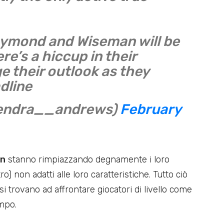
aymond and Wiseman will be
ere’s a hiccup in their
e their outlook as they
dline
kendra__andrews)
February
on
stanno rimpiazzando degnamente i loro
) non adatti alle loro caratteristiche. Tutto ciò
 trovano ad affrontare giocatori di livello come
mpo.