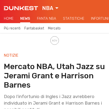
NBA
HOME
NEWS
FANTA NBA
STATISTICHE
INFORTUNI
Più recenti
Fantabasket
Mercato
NOTIZIE
Mercato NBA, Utah Jazz su
Jerami Grant e Harrison
Barnes
Dopo l’infortunio di Ingles i Jazz avrebbero
individuato in Jerami Grant e Harrison Barnes i