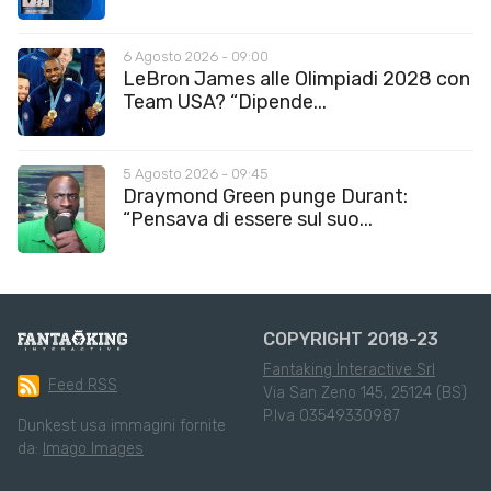
6 Agosto 2026 - 09:00
LeBron James alle Olimpiadi 2028 con
Team USA? “Dipende...
5 Agosto 2026 - 09:45
Draymond Green punge Durant:
“Pensava di essere sul suo...
COPYRIGHT 2018-23
Fantaking Interactive Srl
Feed RSS
Via San Zeno 145, 25124 (BS)
P.Iva 03549330987
Dunkest usa immagini fornite
da:
Imago Images