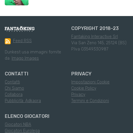
COPYRIGHT 2018-23
Fantaking Interactive Srl
Feed RSS
Via San Zeno 145, 25124 (BS)
P.Iva 03549330987
Dunkest usa immagini fornite
da:
Imago Images
CONTATTI
PRIVACY
Contatti
Impostazioni Cookie
Chi Siamo
Cookie Policy
Collabora
Privacy
Pubblicità: Adkaora
Termini e Condizioni
ELENCO GIOCATORI
Giocatori NBA
Giocatori Eurolega