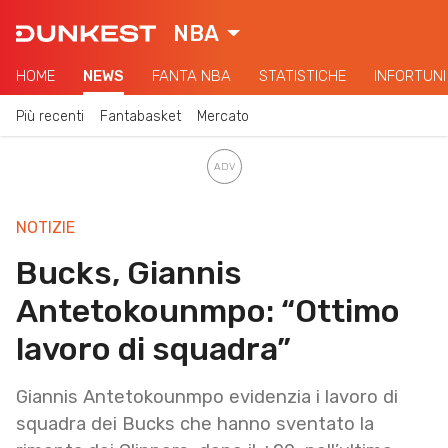
NBA
HOME
NEWS
FANTA NBA
STATISTICHE
INFORTUNI
Più recenti
Fantabasket
Mercato
NOTIZIE
Bucks, Giannis
Antetokounmpo: “Ottimo
lavoro di squadra”
Giannis Antetokounmpo evidenzia i lavoro di
squadra dei Bucks che hanno sventato la