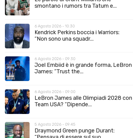
smontano i rumors tra Tatum e...
6 Agosto 2026 - 10:30
Kendrick Perkins boccia i Warriors:
“Non sono una squadr...
6 Agosto 2026 - 09:30
Joel Embiid è in grande forma, LeBron
James: “Trust the...
6 Agosto 2026 - 09:00
LeBron James alle Olimpiadi 2028 con
Team USA? “Dipende...
5 Agosto 2026 - 09:45
Draymond Green punge Durant:
“Pensava di essere sul suo...