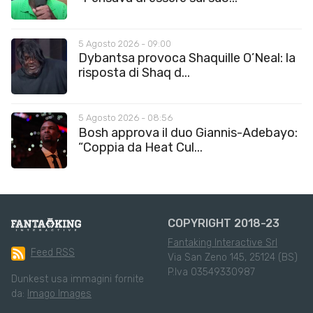
5 Agosto 2026 - 09:00
Dybantsa provoca Shaquille O’Neal: la
risposta di Shaq d...
5 Agosto 2026 - 08:56
Bosh approva il duo Giannis-Adebayo:
“Coppia da Heat Cul...
COPYRIGHT 2018-23
Fantaking Interactive Srl
Feed RSS
Via San Zeno 145, 25124 (BS)
P.Iva 03549330987
Dunkest usa immagini fornite
da:
Imago Images