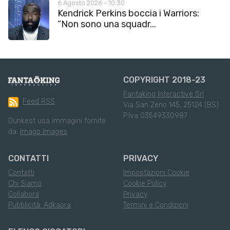
6 Agosto 2026 - 10:30
Kendrick Perkins boccia i Warriors:
“Non sono una squadr...
COPYRIGHT 2018-23
Fantaking Interactive Srl
Feed RSS
Via San Zeno 145, 25124 (BS)
P.Iva 03549330987
Dunkest usa immagini fornite
da:
Imago Images
CONTATTI
PRIVACY
Contatti
Impostazioni Cookie
Chi Siamo
Cookie Policy
Collabora
Privacy
Pubblicità: Adkaora
Termini e Condizioni