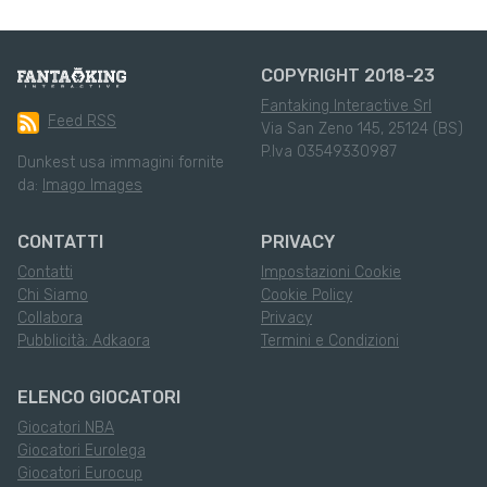
COPYRIGHT 2018-23
Fantaking Interactive Srl
Feed RSS
Via San Zeno 145, 25124 (BS)
P.Iva 03549330987
Dunkest usa immagini fornite
da:
Imago Images
CONTATTI
PRIVACY
Contatti
Impostazioni Cookie
Chi Siamo
Cookie Policy
Collabora
Privacy
Pubblicità: Adkaora
Termini e Condizioni
ELENCO GIOCATORI
Giocatori NBA
Giocatori Eurolega
Giocatori Eurocup