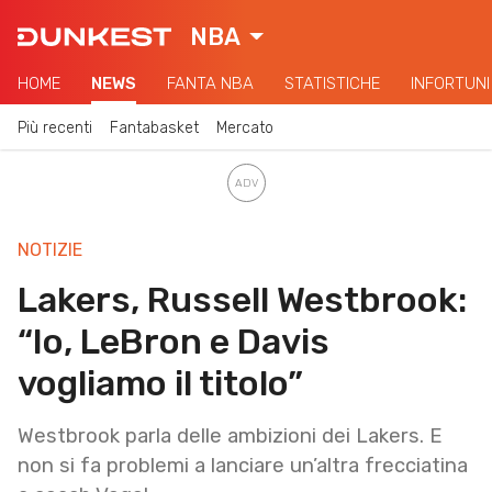
NBA
HOME
NEWS
FANTA NBA
STATISTICHE
INFORTUNI
Più recenti
Fantabasket
Mercato
NOTIZIE
Lakers, Russell Westbrook:
“Io, LeBron e Davis
vogliamo il titolo”
Westbrook parla delle ambizioni dei Lakers. E
non si fa problemi a lanciare un’altra frecciatina