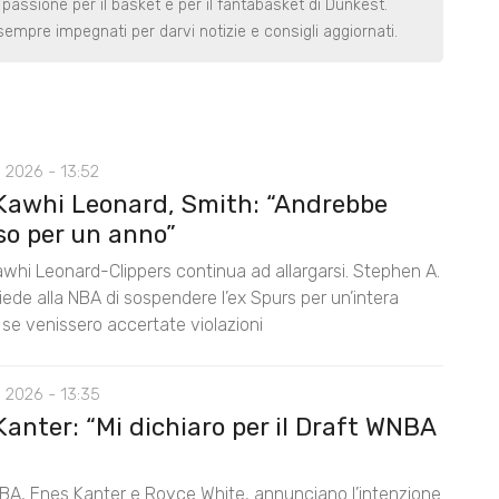
 passione per il basket e per il fantabasket di Dunkest.
t sempre impegnati per darvi notizie e consigli aggiornati.
 2026 - 13:52
Kawhi Leonard, Smith: “Andrebbe
so per un anno”
awhi Leonard-Clippers continua ad allargarsi. Stephen A.
ede alla NBA di sospendere l’ex Spurs per un’intera
 se venissero accertate violazioni
 2026 - 13:35
anter: “Mi dichiaro per il Draft WNBA
BA, Enes Kanter e Royce White, annunciano l’intenzione