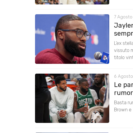
7 Agosto
Jayle
sempre
L’ex stel
vissuto m
titolo vi
6 Agosto
Le pa
rumors
Basta ru
Brown e r