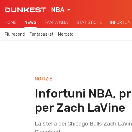
NBA
HOME
NEWS
FANTA NBA
STATISTICHE
INFORTUNI
Più recenti
Fantabasket
Mercato
NOTIZIE
Infortuni NBA, p
per Zach LaVine
La stella dei Chicago Bulls Zach LaVin
Cleveland