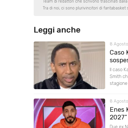
Team di redattori che scrivono trascinati dalla
Tra di noi, ci sono plurivincitori di fantabaske
Leggi anche
8 Agosto
Caso 
sospe
Il caso K
Smith chi
stagione
8 Agosto
Enes K
2027”
Due ex N