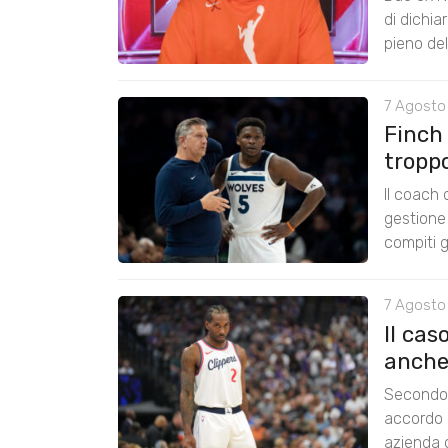
di dichia
pieno de
7 Agosto 
Finch
tropp
Il coach
gestione 
compiti g
7 Agosto
Il cas
anche
Secondo 
accordo 
azienda c