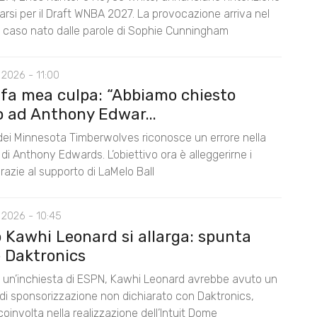
rarsi per il Draft WNBA 2027. La provocazione arriva nel
l caso nato dalle parole di Sophie Cunningham
2026 - 11:00
 fa mea culpa: “Abbiamo chiesto
o ad Anthony Edwar...
 dei Minnesota Timberwolves riconosce un errore nella
di Anthony Edwards. L’obiettivo ora è alleggerirne i
razie al supporto di LaMelo Ball
 2026 - 10:45
o Kawhi Leonard si allarga: spunta
 Daktronics
un’inchiesta di ESPN, Kawhi Leonard avrebbe avuto un
di sponsorizzazione non dichiarato con Daktronics,
oinvolta nella realizzazione dell’Intuit Dome