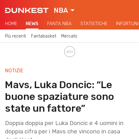
NBA
HOME
NEWS
FANTA NBA
STATISTICHE
INFORTUNI
Più recenti
Fantabasket
Mercato
NOTIZIE
Mavs, Luka Doncic: “Le
buone spaziature sono
state un fattore”
Doppia doppia per Luka Doncic e 4 uomini in
doppia cifra per i Mavs che vincono in casa