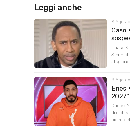
Leggi anche
8 Agosto
Caso 
sospe
Il caso K
Smith chi
stagione
8 Agosto
Enes K
2027”
Due ex N
di dichia
pieno de