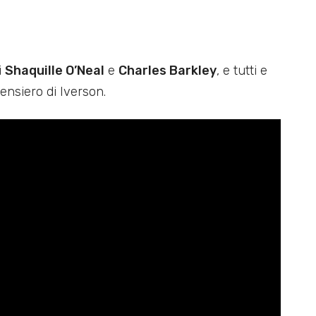
i
Shaquille O’Neal
e
Charles Barkley
, e tutti e
nsiero di Iverson.