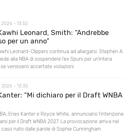
 2026 - 13:52
Kawhi Leonard, Smith: “Andrebbe
so per un anno”
awhi Leonard-Clippers continua ad allargarsi. Stephen A.
ede alla NBA di sospendere l’ex Spurs per un’intera
 se venissero accertate violazioni
 2026 - 13:35
anter: “Mi dichiaro per il Draft WNBA
BA, Enes Kanter e Royce White, annunciano l’intenzione
rarsi per il Draft WNBA 2027. La provocazione arriva nel
l caso nato dalle parole di Sophie Cunningham