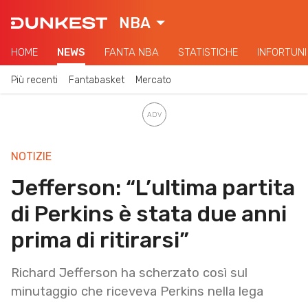
NBA
HOME
NEWS
FANTA NBA
STATISTICHE
INFORTUNI
Più recenti
Fantabasket
Mercato
NOTIZIE
Jefferson: “L’ultima partita
di Perkins è stata due anni
prima di ritirarsi”
Richard Jefferson ha scherzato così sul
minutaggio che riceveva Perkins nella lega