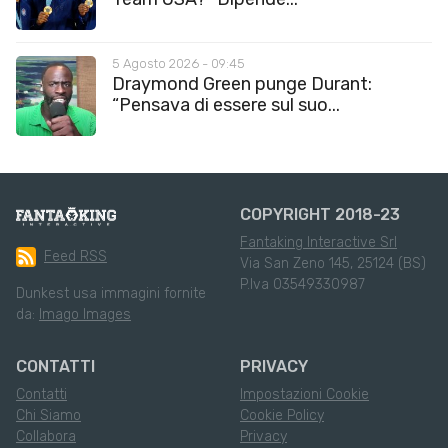
5 Agosto 2026 - 09:45
Draymond Green punge Durant:
“Pensava di essere sul suo...
COPYRIGHT 2018-23
Fantaking Interactive Srl
Feed RSS
Via San Zeno 145, 25124 (BS)
P.Iva 03549330987
Dunkest usa immagini fornite
da:
Imago Images
CONTATTI
PRIVACY
Contatti
Impostazioni Cookie
Chi Siamo
Cookie Policy
Collabora
Privacy