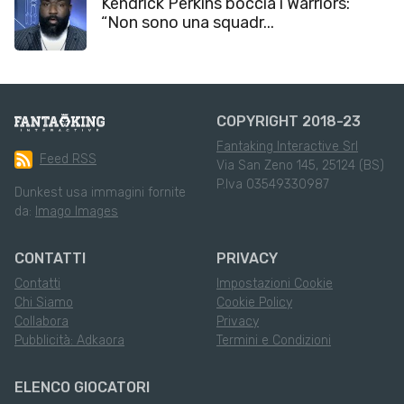
Kendrick Perkins boccia i Warriors:
“Non sono una squadr...
COPYRIGHT 2018-23
Fantaking Interactive Srl
Feed RSS
Via San Zeno 145, 25124 (BS)
P.Iva 03549330987
Dunkest usa immagini fornite
da:
Imago Images
CONTATTI
PRIVACY
Contatti
Impostazioni Cookie
Chi Siamo
Cookie Policy
Collabora
Privacy
Pubblicità: Adkaora
Termini e Condizioni
ELENCO GIOCATORI