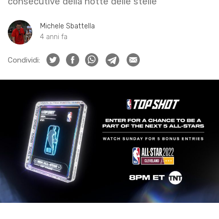
consecutive della notte delle stelle
Michele Sbattella
4 anni fa
Condividi: