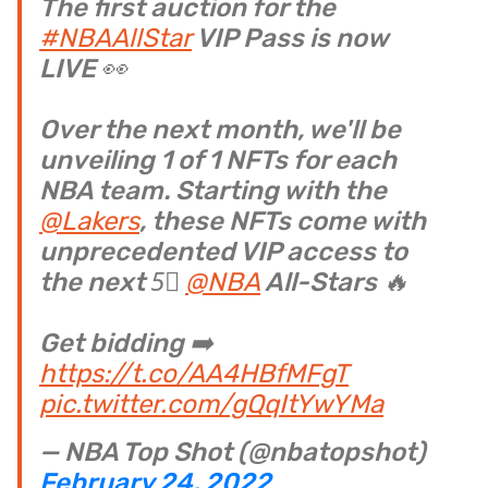
The first auction for the
#NBAAllStar
VIP Pass is now
LIVE 👀
Over the next month, we'll be
unveiling 1 of 1 NFTs for each
NBA team. Starting with the
@Lakers
, these NFTs come with
unprecedented VIP access to
the next 5⃣
@NBA
All-Stars 🔥
Get bidding ➡️
https://t.co/AA4HBfMFgT
pic.twitter.com/gQqItYwYMa
— NBA Top Shot (@nbatopshot)
February 24, 2022