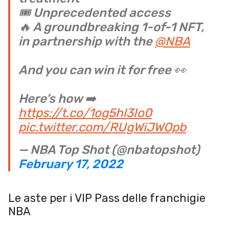
🎟️ Unprecedented access
🔥 A groundbreaking 1-of-1 NFT,
in partnership with the
@NBA
And you can win it for free 👀
Here’s how ➡️
https://t.co/1og5hl3Io0
pic.twitter.com/RUgWiJWOpb
— NBA Top Shot (@nbatopshot)
February 17, 2022
Le aste per i VIP Pass delle franchigie
NBA