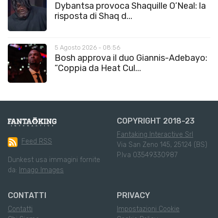
Dybantsa provoca Shaquille O’Neal: la
risposta di Shaq d...
5 Agosto 2026 - 08:56
Bosh approva il duo Giannis-Adebayo:
“Coppia da Heat Cul...
COPYRIGHT 2018-23
Fantaking Interactive Srl
Feed RSS
Via San Zeno 145, 25124 (BS)
P.Iva 03549330987
Dunkest usa immagini fornite
da:
Imago Images
CONTATTI
PRIVACY
Contatti
Impostazioni Cookie