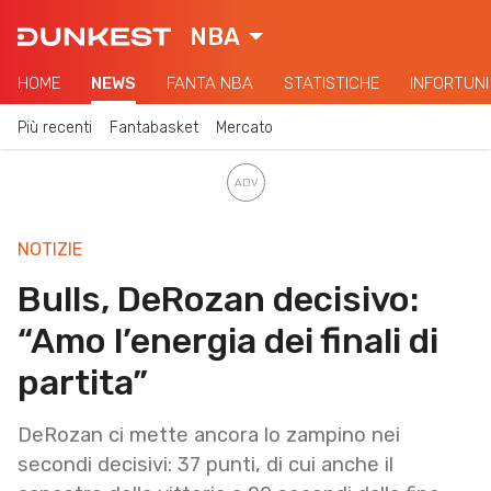
NBA
HOME
NEWS
FANTA NBA
STATISTICHE
INFORTUNI
Più recenti
Fantabasket
Mercato
NOTIZIE
Bulls, DeRozan decisivo:
“Amo l’energia dei finali di
partita”
DeRozan ci mette ancora lo zampino nei
secondi decisivi: 37 punti, di cui anche il