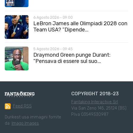
6 Agosto 2026 - 09:00
LeBron James alle Olimpiadi 2028 con
Team USA? “Dipende...
5 Agosto 2026 - 09:45
Draymond Green punge Durant:
“Pensava di essere sul suo...
COPYRIGHT 2018-23
Fantaking Interactive Srl
Feed RSS
Via San Zeno 145, 25124 (BS)
P.Iva 03549330987
Dunkest usa immagini fornite
da:
Imago Images