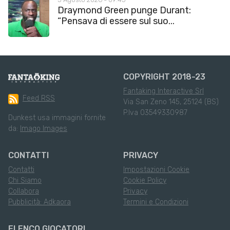
Draymond Green punge Durant:
“Pensava di essere sul suo...
COPYRIGHT 2018-23
Fantaking Interactive Srl
Feed RSS
Via San Zeno 145, 25124 (BS)
P.Iva 03549330987
Dunkest usa immagini fornite
da:
Imago Images
CONTATTI
PRIVACY
Contatti
Impostazioni Cookie
Chi Siamo
Cookie Policy
Collabora
Privacy
Pubblicità: Adkaora
Termini e Condizioni
ELENCO GIOCATORI