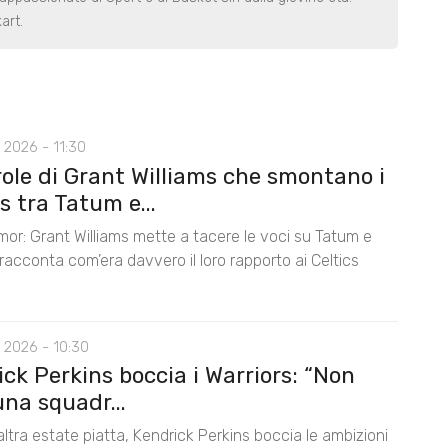
art.
 2026 - 11:30
role di Grant Williams che smontano i
 tra Tatum e...
mor: Grant Williams mette a tacere le voci su Tatum e
acconta com’era davvero il loro rapporto ai Celtics
 2026 - 10:30
ck Perkins boccia i Warriors: “Non
na squadr...
ltra estate piatta, Kendrick Perkins boccia le ambizioni