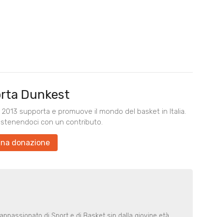
rta Dunkest
2013 supporta e promuove il mondo del basket in Italia.
ostenendoci con un contributo.
una donazione
ppassionato di Sport e di Basket sin dalla giovine età.