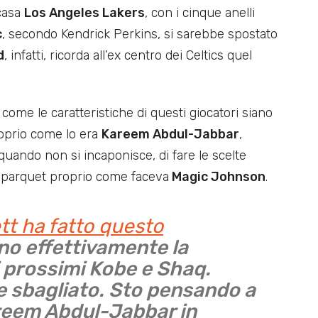
 casa
Los Angeles Lakers
, con i cinque anelli
c
, secondo Kendrick Perkins, si sarebbe spostato
d
, infatti, ricorda all’ex centro dei Celtics quel
come le caratteristiche di questi giocatori siano
roprio come lo era
Kareem Abdul-Jabbar
,
uando non si incaponisce, di fare le scelte
l parquet proprio come faceva
Magic Johnson
.
tt ha fatto questo
no effettivamente la
 i prossimi Kobe e Shaq.
ne sbagliato. Sto pensando a
eem Abdul-Jabbar in