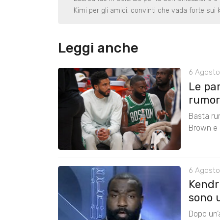
Kimi per gli amici, convinti che vada forte sui k
Leggi anche
6 Agosto
Le pa
rumors
Basta ru
Brown e r
6 Agosto
Kendri
sono u
Dopo un’a