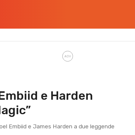
“Embiid e Harden
agic”
o joel Embiid e James Harden a due leggende