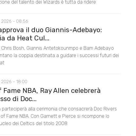
one del talento dei Wizards è tutta da ridere
 2026 - 08:56
approva il duo Giannis-Adebayo:
a da Heat Cul...
Chris Bosh, Giannis Antetokounmpo e Bam Adebayo
tano la coppia destinata a guidare i successi futuri dei
at
 2026 - 18:00
of Fame NBA, Ray Allen celebrerà
esso di Doc...
n parteciperà alla cerimonia che consacrerà Doc Rivers
l of Fame NBA. Con Garnett e Pierce si ricompone lo
ucleo dei Celtics del titolo 2008