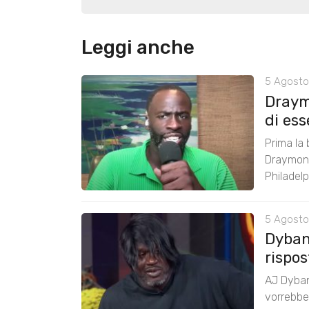
Leggi anche
5 Agosto
Draym
di ess
Prima la 
Draymond
Philadelp
5 Agosto
Dyban
rispos
AJ Dyban
vorrebbe 