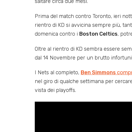
saltare circa due mesi.
Prima del match contro Toronto, ieri nott
rientro di KD si avvicina sempre più, tan
domenica contro i
Boston Celtics
, potr
Oltre al rientro di KD sembra essere sem
dal 14 Novembre per un brutto infortunio 
I Nets al completo,
Ben Simmons
compr
nel giro di qualche settimana per cercar
vista dei playoffs.