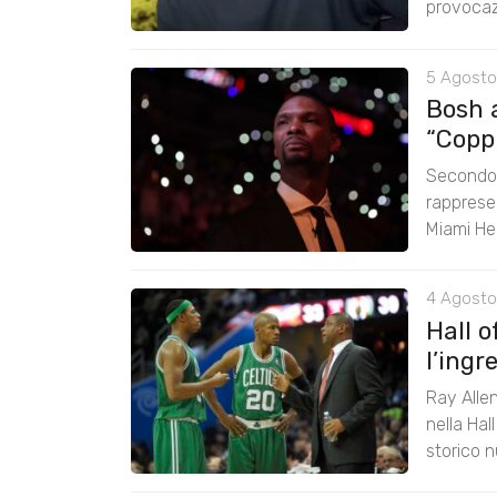
provocazi
5 Agosto
Bosh 
“Coppi
Secondo 
rappresen
Miami He
4 Agosto
Hall 
l’ingr
Ray Alle
nella Hal
storico n