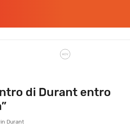
entro di Durant entro
a”
vin Durant