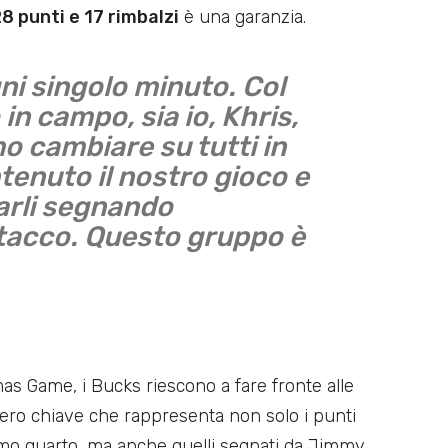
 punti e 17 rimbalzi
è una garanzia.
gni singolo minuto. Col
n campo, sia io, Khris,
 cambiare su tutti in
enuto il nostro gioco e
marli segnando
tacco. Questo gruppo è
as Game, i Bucks riescono a fare fronte alle
numero chiave che rappresenta non solo i punti
timo quarto, ma anche quelli segnati da Jimmy