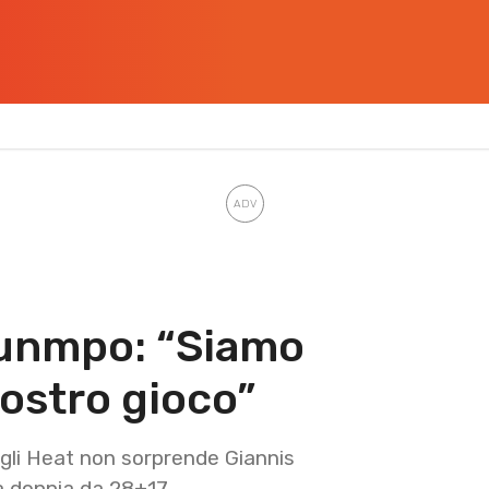
unmpo: “Siamo
nostro gioco”
 gli Heat non sorprende Giannis
a doppia da 28+17