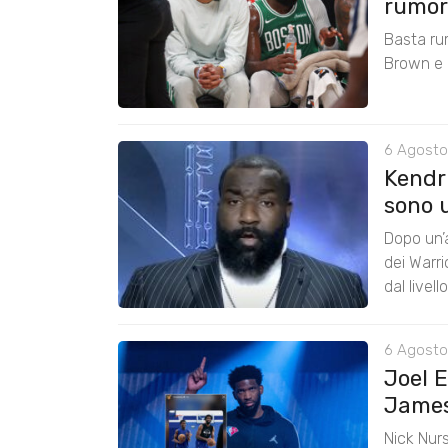
rumors
Basta ru
Brown e r
6 Agosto
Kendri
sono u
Dopo un’a
dei Warr
dal livel
6 Agosto
Joel 
James:
Nick Nurs