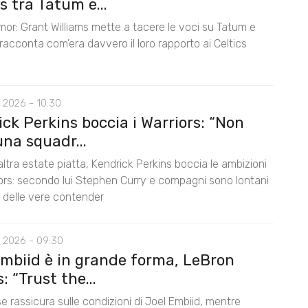
 tra Tatum e...
mor: Grant Williams mette a tacere le voci su Tatum e
acconta com’era davvero il loro rapporto ai Celtics
 2026 - 10:30
ck Perkins boccia i Warriors: “Non
na squadr...
ltra estate piatta, Kendrick Perkins boccia le ambizioni
iors: secondo lui Stephen Curry e compagni sono lontani
lo delle vere contender
 2026 - 09:30
Embiid è in grande forma, LeBron
 “Trust the...
e rassicura sulle condizioni di Joel Embiid, mentre