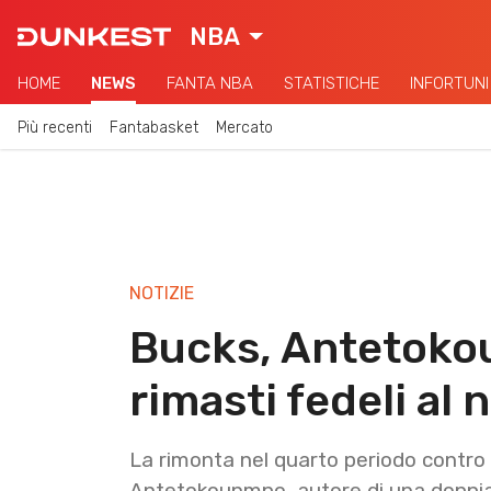
NBA
HOME
NEWS
FANTA NBA
STATISTICHE
INFORTUNI
Più recenti
Fantabasket
Mercato
NOTIZIE
Bucks, Antetoko
rimasti fedeli al 
La rimonta nel quarto periodo contro
Antetokounmpo, autore di una doppi