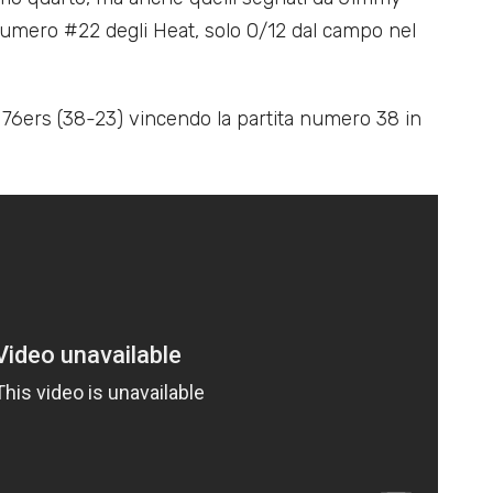
 numero #22 degli Heat, solo 0/12 dal campo nel
ei 76ers (38-23) vincendo la partita numero 38 in