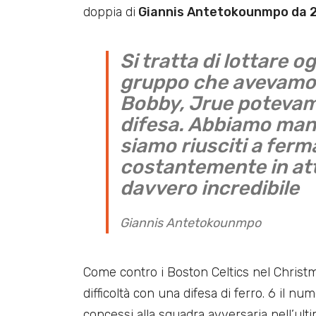
doppia di
Giannis Antetokounmpo da 28
Si tratta di lottare o
gruppo che avevamo i
Bobby, Jrue potevamo
difesa. Abbiamo mant
siamo riusciti a fer
costantemente in at
davvero incredibile
Giannis Antetokounmpo
Come contro i Boston Celtics nel Christm
difficoltà con una difesa di ferro. 6 il 
concessi alla squadra avversaria nell’ul