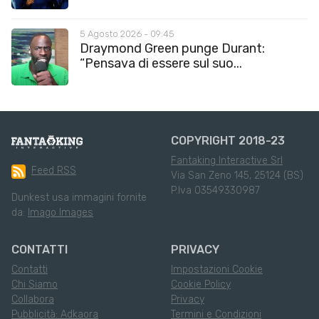
5 Agosto 2026 - 09:45
Draymond Green punge Durant:
“Pensava di essere sul suo...
COPYRIGHT 2018-23
Fantaking Interactive Srl
Feed RSS
Via San Zeno 145, 25124 (BS)
P.Iva 03549330987
Dunkest usa immagini fornite
da:
Imago Images
CONTATTI
PRIVACY
Contatti
Impostazioni Cookie
Chi Siamo
Cookie Policy
Collabora
Privacy
Pubblicità: Adkaora
Termini e Condizioni