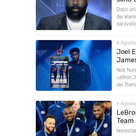
Dopo un’a
dei Warr
dal livel
6 Agosto
Joel 
James:
Nick Nurs
LeBron J
dei 76er
6 Agosto
LeBro
Team 
Nonostan