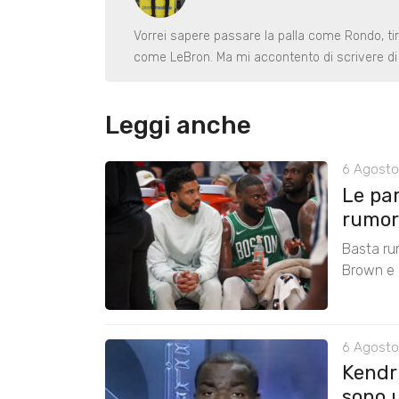
Vorrei sapere passare la palla come Rondo, ti
come LeBron. Ma mi accontento di scrivere di 
Leggi anche
6 Agosto
Le pa
rumors
Basta ru
Brown e r
6 Agosto
Kendri
sono u