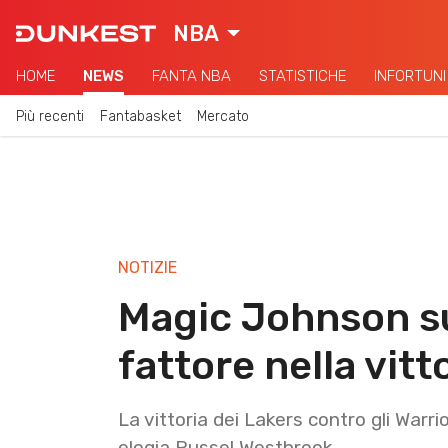
NBA
HOME
NEWS
FANTA NBA
STATISTICHE
INFORTUNI
Più recenti
Fantabasket
Mercato
NOTIZIE
Magic Johnson s
fattore nella vit
La vittoria dei Lakers contro gli War
elogia Russel Westbrook