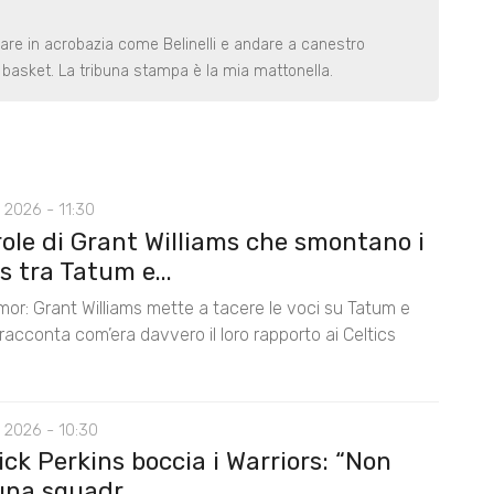
rare in acrobazia come Belinelli e andare a canestro
basket. La tribuna stampa è la mia mattonella.
 2026 - 11:30
role di Grant Williams che smontano i
 tra Tatum e...
mor: Grant Williams mette a tacere le voci su Tatum e
acconta com’era davvero il loro rapporto ai Celtics
 2026 - 10:30
ck Perkins boccia i Warriors: “Non
na squadr...