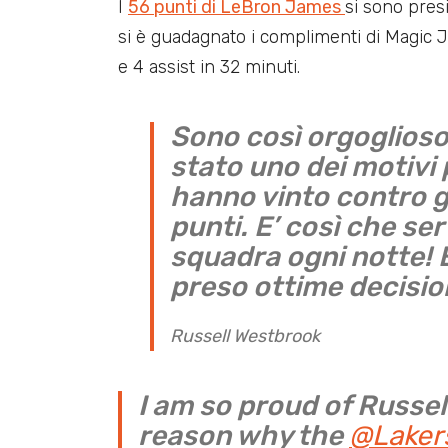
I
56 punti di LeBron James
si sono presi 
si è guadagnato i complimenti di Magic J
e 4 assist in 32 minuti.
Sono così orgoglioso
stato uno dei motivi p
hanno vinto contro g
punti. E’ così che ser
squadra ogni notte! 
preso ottime decisio
Russell Westbrook
I am so proud of Russel
reason why the
@Laker