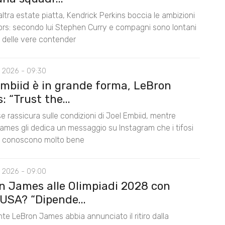
ltra estate piatta, Kendrick Perkins boccia le ambizioni
iors: secondo lui Stephen Curry e compagni sono lontani
lo delle vere contender
 2026 - 09:30
Embiid è in grande forma, LeBron
 “Trust the...
e rassicura sulle condizioni di Joel Embiid, mentre
ames gli dedica un messaggio su Instagram che i tifosi
s conoscono molto bene
 2026 - 09:00
n James alle Olimpiadi 2028 con
USA? “Dipende...
te LeBron James abbia annunciato il ritiro dalla