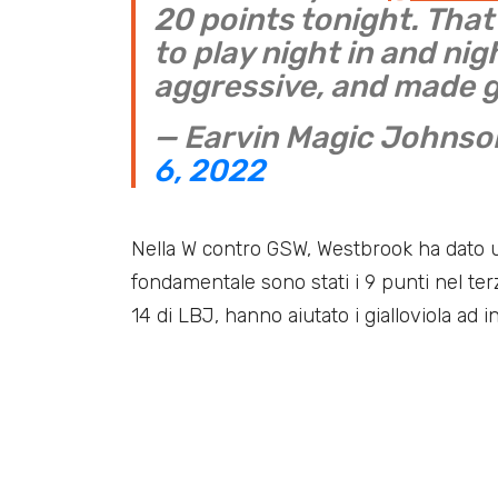
20 points tonight. Tha
to play night in and ni
aggressive, and made g
— Earvin Magic Johns
6, 2022
Nella W contro GSW, Westbrook ha dato u
fondamentale sono stati i 9 punti nel terz
14 di LBJ, hanno aiutato i gialloviola ad in