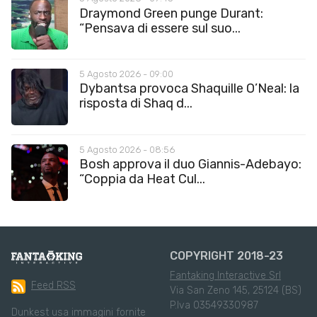
Draymond Green punge Durant:
“Pensava di essere sul suo...
5 Agosto 2026 - 09:00
Dybantsa provoca Shaquille O’Neal: la
risposta di Shaq d...
5 Agosto 2026 - 08:56
Bosh approva il duo Giannis-Adebayo:
“Coppia da Heat Cul...
COPYRIGHT 2018-23
Fantaking Interactive Srl
Feed RSS
Via San Zeno 145, 25124 (BS)
P.Iva 03549330987
Dunkest usa immagini fornite