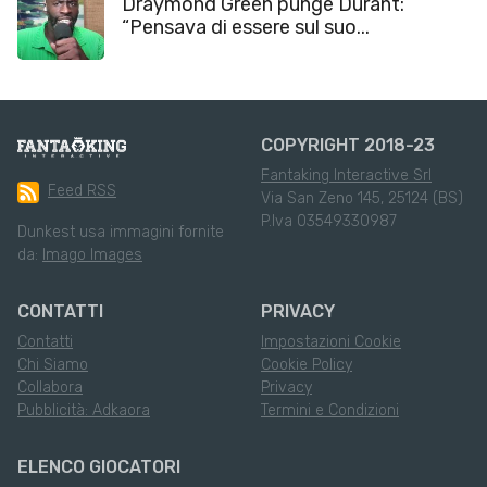
Draymond Green punge Durant:
“Pensava di essere sul suo...
COPYRIGHT 2018-23
Fantaking Interactive Srl
Feed RSS
Via San Zeno 145, 25124 (BS)
P.Iva 03549330987
Dunkest usa immagini fornite
da:
Imago Images
CONTATTI
PRIVACY
Contatti
Impostazioni Cookie
Chi Siamo
Cookie Policy
Collabora
Privacy
Pubblicità: Adkaora
Termini e Condizioni
ELENCO GIOCATORI