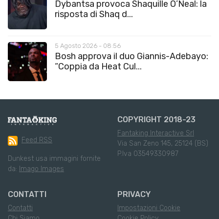
Dybantsa provoca Shaquille O’Neal: la
risposta di Shaq d...
5 Agosto 2026 - 08:56
Bosh approva il duo Giannis-Adebayo:
“Coppia da Heat Cul...
COPYRIGHT 2018-23
Fantaking Interactive Srl
Feed RSS
Via San Zeno 145, 25124 (BS)
P.Iva 03549330987
Dunkest usa immagini fornite
da:
Imago Images
CONTATTI
PRIVACY
Contatti
Impostazioni Cookie
Chi Siamo
Cookie Policy