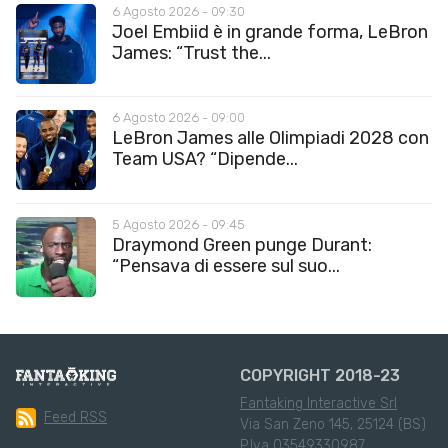
6 Agosto 2026 - 09:30
Joel Embiid è in grande forma, LeBron
James: “Trust the...
6 Agosto 2026 - 09:00
LeBron James alle Olimpiadi 2028 con
Team USA? “Dipende...
5 Agosto 2026 - 09:45
Draymond Green punge Durant:
“Pensava di essere sul suo...
COPYRIGHT 2018-23
Fantaking Interactive Srl
Feed RSS
Via San Zeno 145, 25124 (BS)
P.Iva 03549330987