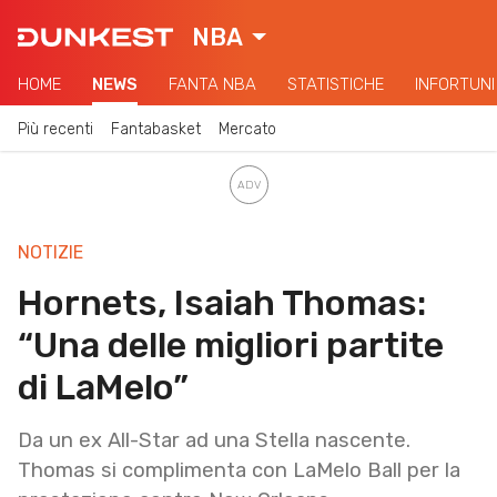
NBA
HOME
NEWS
FANTA NBA
STATISTICHE
INFORTUNI
Più recenti
Fantabasket
Mercato
NOTIZIE
Hornets, Isaiah Thomas:
“Una delle migliori partite
di LaMelo”
Da un ex All-Star ad una Stella nascente.
Thomas si complimenta con LaMelo Ball per la