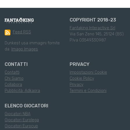
COPYRIGHT 2018-23
Fantaking Interactive Srl
Feed RSS
Via San Zeno 145, 25124 (BS)
P.Iva 03549330987
Dunkest usa immagini fornite
da:
Imago Images
CONTATTI
PRIVACY
Contatti
Impostazioni Cookie
Chi Siamo
Cookie Policy
Collabora
Privacy
Pubblicità: Adkaora
Termini e Condizioni
ELENCO GIOCATORI
Giocatori NBA
Giocatori Eurolega
Giocatori Eurocup