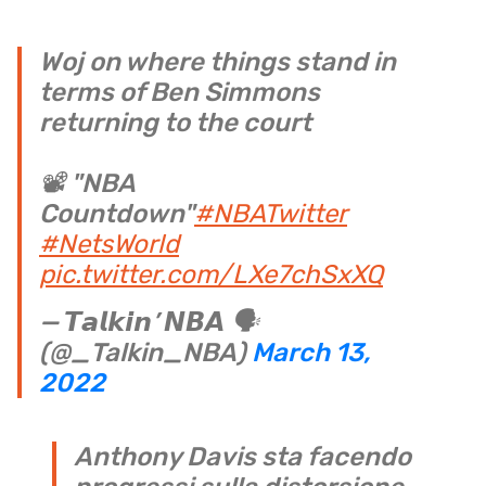
Woj on where things stand in
terms of Ben Simmons
returning to the court
📽️ "NBA
Countdown"
#NBATwitter
#NetsWorld
pic.twitter.com/LXe7chSxXQ
— 𝙏𝙖𝙡𝙠𝙞𝙣’ 𝙉𝘽𝘼 🗣️
(@_Talkin_NBA)
March 13,
2022
Anthony Davis sta facendo