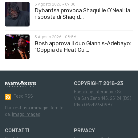
5 Agosto 2026 - 09:00
Dybantsa provoca Shaquille O’Neal: la
risposta di Shaq d...
5 Agosto 2026 - 08:56
Bosh approva il duo Giannis-Adebayo:
“Coppia da Heat Cul...
COPYRIGHT 2018-23
Fantaking Interactive Srl
Feed RSS
Via San Zeno 145, 25124 (BS)
P.Iva 03549330987
Dunkest usa immagini fornite
da:
Imago Images
CONTATTI
PRIVACY