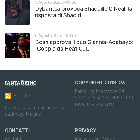
5 Agosto 2026 - 09:00
Dybantsa provoca Shaquille O’Neal: la
risposta di Shaq d...
5 Agosto 2026 - 08:56
Bosh approva il duo Giannis-Adebayo:
“Coppia da Heat Cul...
COPYRIGHT 2018-23
Fantaking Interactive Srl
Feed RSS
Via San Zeno 145, 25124 (BS)
P.Iva 03549330987
Dunkest usa immagini fornite
da:
Imago Images
CONTATTI
PRIVACY
Contatti
Impostazioni Cookie