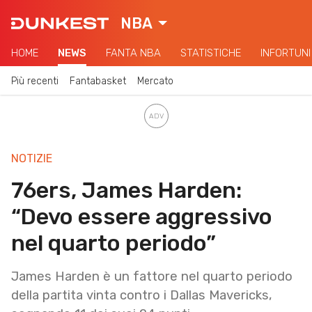
NBA
HOME
NEWS
FANTA NBA
STATISTICHE
INFORTUNI
Più recenti
Fantabasket
Mercato
NOTIZIE
76ers, James Harden:
“Devo essere aggressivo
nel quarto periodo”
James Harden è un fattore nel quarto periodo
della partita vinta contro i Dallas Mavericks,