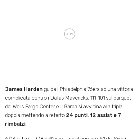
James Harden
guida i Philadelphia 76ers ad una vittoria
complicata contro i Dallas Mavericks. 111-101 sul parquet
del Wells Fargo Center e Il Barba si avvicina alla tripla
doppia mettendo a referto
24 punti, 12 assist e 7
rimbalzi
.
6/14 al tiro – 3/8 dall’arco – per il numero #1 dei Sixers