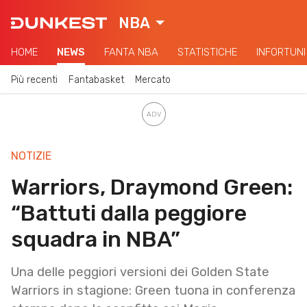
NBA
HOME
NEWS
FANTA NBA
STATISTICHE
INFORTUNI
Più recenti
Fantabasket
Mercato
NOTIZIE
Warriors, Draymond Green:
“Battuti dalla peggiore
squadra in NBA”
Una delle peggiori versioni dei Golden State
Warriors in stagione: Green tuona in conferenza