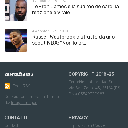
4 Agosto 2026 - 11:30
LeBron James e la sua rookie card: la
reazione è virale
4 Agosto 2026 - 10:00
Russell Westbrook distrutto da uno
scout NBA: “Non lo pr...
COPYRIGHT 2018-23
Fantaking Interactive Srl
Feed RSS
Via San Zeno 145, 25124 (BS)
P.Iva 03549330987
Dunkest usa immagini fornite
da:
Imago Images
CONTATTI
PRIVACY
Contatti
Impostazioni Cookie