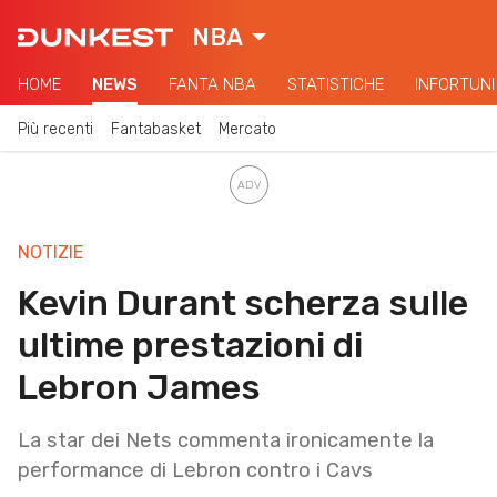
NBA
HOME
NEWS
FANTA NBA
STATISTICHE
INFORTUNI
Più recenti
Fantabasket
Mercato
NOTIZIE
Kevin Durant scherza sulle
ultime prestazioni di
Lebron James
La star dei Nets commenta ironicamente la
performance di Lebron contro i Cavs