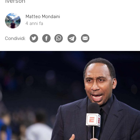
Iverson
Matteo Mondaini
4 anni fa
Condividi: