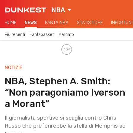
NBA
HOME
NEWS
FANTA NBA
STATISTICHE
INFORTUNI
Più recenti
Fantabasket
Mercato
NOTIZIE
NBA, Stephen A. Smith:
“Non paragoniamo Iverson
a Morant”
Il giornalista sportivo si scaglia contro Chris
Russo che preferirebbe la stella di Memphis ad