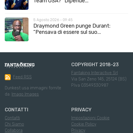
Team USA? “Dipende...
5 Agosto 2026 - 09:45
Draymond Green punge Durant:
“Pensava di essere sul suo...
COPYRIGHT 2018-23
Fantaking Interactive Srl
Feed RSS
Via San Zeno 145, 25124 (BS)
P.Iva 03549330987
Dunkest usa immagini fornite
da:
Imago Images
CONTATTI
PRIVACY
Contatti
Impostazioni Cookie
Chi Siamo
Cookie Policy
Collabora
Privacy