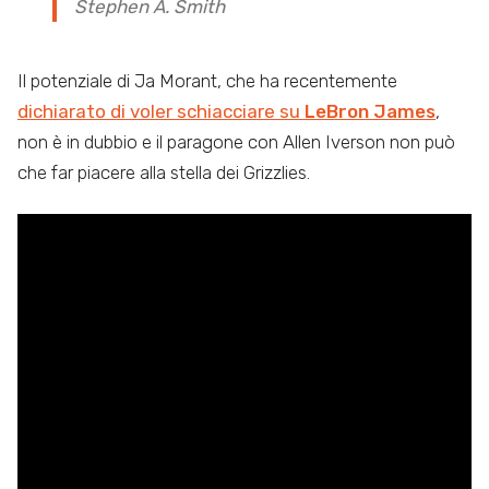
Stephen A. Smith
Il potenziale di Ja Morant, che ha recentemente
dichiarato di voler schiacciare su
LeBron James
,
non è in dubbio e il paragone con Allen Iverson non può
che far piacere alla stella dei Grizzlies.