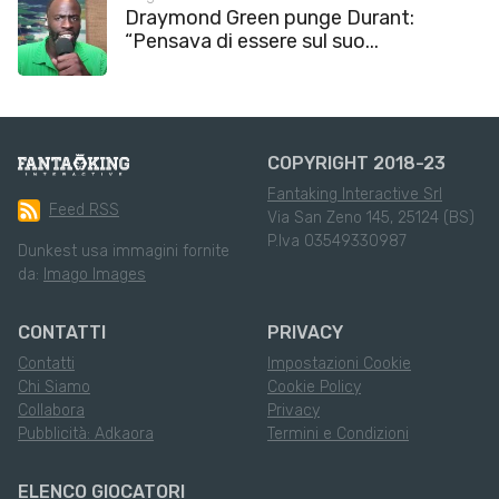
Draymond Green punge Durant:
“Pensava di essere sul suo...
COPYRIGHT 2018-23
Fantaking Interactive Srl
Feed RSS
Via San Zeno 145, 25124 (BS)
P.Iva 03549330987
Dunkest usa immagini fornite
da:
Imago Images
CONTATTI
PRIVACY
Contatti
Impostazioni Cookie
Chi Siamo
Cookie Policy
Collabora
Privacy
Pubblicità: Adkaora
Termini e Condizioni
ELENCO GIOCATORI