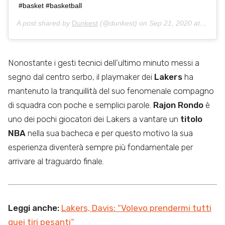
#basket #basketball
A post shared by
Dunkest
(@dunkest) on
Sep 21, 2020 at 6:50am PDT
Nonostante i gesti tecnici dell’ultimo minuto messi a
segno dal centro serbo, il playmaker dei
Lakers
ha
mantenuto la tranquillità del suo fenomenale compagno
di squadra con poche e semplici parole.
Rajon Rondo
è
uno dei pochi giocatori dei Lakers a vantare un
titolo
NBA
nella sua bacheca e per questo motivo la sua
esperienza diventerà sempre più fondamentale per
arrivare al traguardo finale.
Leggi anche:
Lakers, Davis: “Volevo prendermi tutti
quei tiri pesanti”