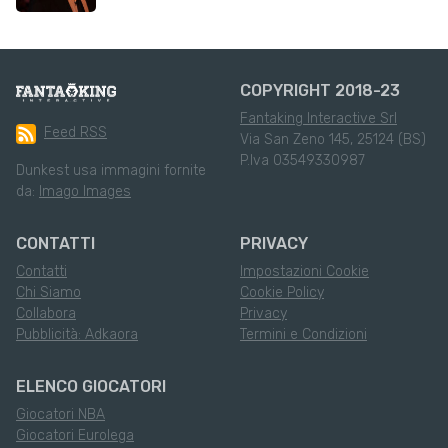
COPYRIGHT 2018-23
Fantaking Interactive Srl
Feed RSS
Via San Zeno 145, 25124 (BS)
P.Iva 03549330987
Dunkest usa immagini fornite
da:
Imago Images
CONTATTI
PRIVACY
Contatti
Impostazioni Cookie
Chi Siamo
Cookie Policy
Collabora
Privacy
Pubblicità: Adkaora
Termini e Condizioni
ELENCO GIOCATORI
Giocatori NBA
Giocatori Eurolega