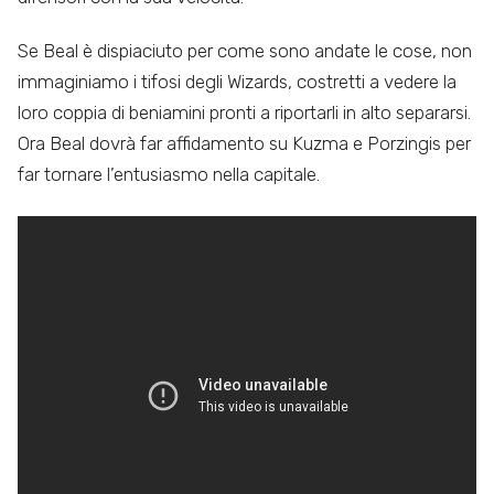
Se Beal è dispiaciuto per come sono andate le cose, non
immaginiamo i tifosi degli Wizards, costretti a vedere la
loro coppia di beniamini pronti a riportarli in alto separarsi.
Ora Beal dovrà far affidamento su Kuzma e Porzingis per
far tornare l’entusiasmo nella capitale.