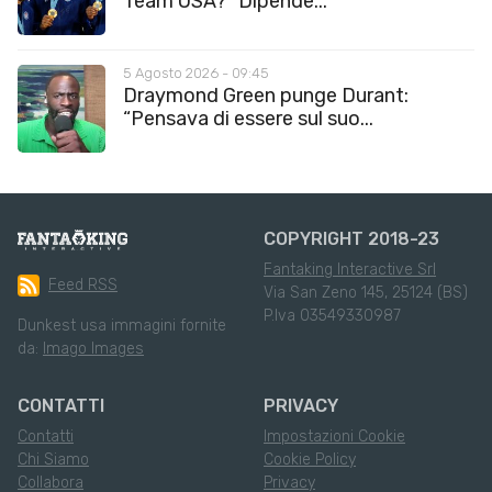
Team USA? “Dipende...
5 Agosto 2026 - 09:45
Draymond Green punge Durant:
“Pensava di essere sul suo...
COPYRIGHT 2018-23
Fantaking Interactive Srl
Feed RSS
Via San Zeno 145, 25124 (BS)
P.Iva 03549330987
Dunkest usa immagini fornite
da:
Imago Images
CONTATTI
PRIVACY
Contatti
Impostazioni Cookie
Chi Siamo
Cookie Policy
Collabora
Privacy